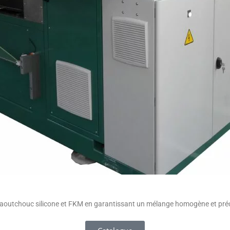
u caoutchouc silicone et FKM en garantissant un mélange homogène et pr